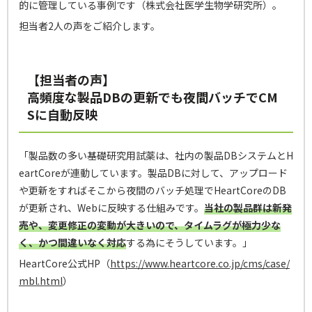
的に管理している事例です（株式会社医学生物学研究所）。
担当者2人の声をご紹介します。
【担当者の声】
高頻度な製品DBの更新でも夜間バッチでCM
Sに自動反映
「製品数の多い基礎研究用試薬は、社内の製品DBシステムとH
eartCoreが連動しています。製品DBに対して、アップロード
や更新をすればそこから夜間のバッチ処理でHeartCoreのDB
が更新され、Webに反映する仕組みです。
当社の製品群は新発
売や、変更修正の変動が大きいので、タイムラグが極力少な
く、かつ間違いなく対応
する為にそうしています。」
HeartCore公式HP（
https://www.heartcore.co.jp/cms/case/
mbl.html
）