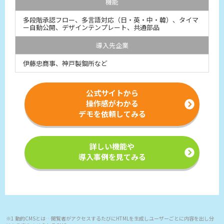
機能
多段階承認フロー、多言語対応（日・英・中・韓）、タイマ
ー自動公開、デザインテンプレート、共通部品
導入先企業
伊藤忠商事、神戸製鋼所など
公式サイトから
操作感がわかる
デモを依頼してみる
詳しい機能や
導入事例を見てみる
※1 動的CMSとは…閲覧者がアクセスするたびにHTMLを生成しユーザーごとに内容を出し分