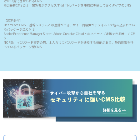
けたり変化させられるCMS
※2 静的CMSとは…閲覧者がアクセスするHTMLページを事前に準備しておくタイプのCMS
【選定条件】
HeartCore CMS…基幹システムとの連携ができ、サイト内検索がデフォルトで組み込まれてい
るパッケージ型ＣＭＳ
Adobe Experience Manager Sites…Adobe Creative Cloudとのネイティブ連携できる唯一のCM
S
NOREN…パスワード変更の際、本人だけにパスワードを通知する機能があり、静的処理を行
っているパッケージ型CMS