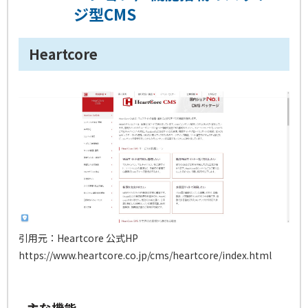
ジ型CMS
Heartcore
引用元：Heartcore 公式HP
https://www.heartcore.co.jp/cms/heartcore/index.html
主な機能