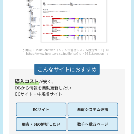
引用元：HeartCore Webコンテンツ管理システム設定ガイド[PDF]
https://www.heartcore.co.jp/file.jsp?id=49551&version=ja
こんなサイトにおすすめ
導入コスト
が安く、
DBから情報を自動更新したい
ECサイト・中規模サイト
ECサイト
基幹システム
連携
顧客・SEO解析したい
数千～数万
ページ