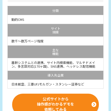
分類
動的CMS
サイト
規模
数千～数万ページ程度
主な
機能
基幹システムとの連携、サイト内検索機能、マルチドメイ
ン、多言語対応(170ヶ国)、SNS連携、ヘッドレス配信機能
導入先企業
日本航空、三菱UFJモルガン・スタンレー証券など
公式サイトから
操作感がわかるデモを
依頼してみる