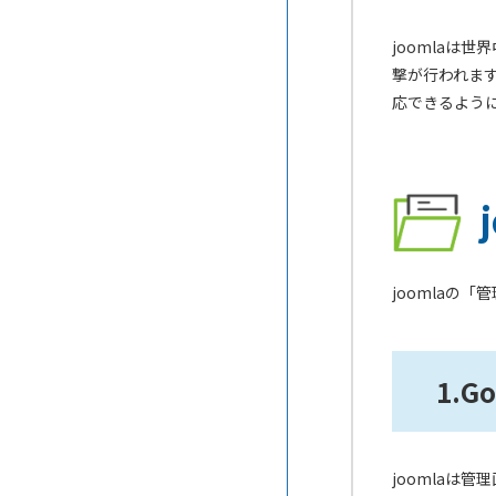
FREE PRESS
応できるCMS
joomlaは
FREECODE
撃が行われます
CMSを使って会員サイトを作る
応できるよう
には
Jimdo
MP-Cloud
PowerCMS
ShareWith
joomlaの
SITE PUBLIS
Story Stocker
1.G
Weebly
Wix
joomlaは