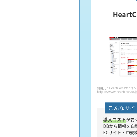
HeartC
引用元：HeartCore We
https://www.heartcore.co.j
こんなサイ
導入コスト
が安
DBから情報を自
ECサイト・中規