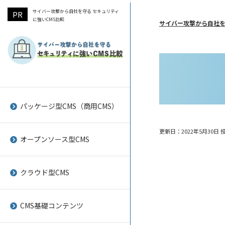
サイバー攻撃から自社を守る セキュリティ
に強いCMS比較
サイバー攻撃から自社を
A-BiSU
Baser CMS
SHANON vibit CMS cloud
SEO対策をしやすいCMSのポイ
WordPressの脆弱性と対策
ント
パッケージ型CMS（商用CMS）
a-blog cms
concrete5
Spearly CMS
Movable Typeの脆弱性と対策
CMSの脆弱性を狙ったサイバー
更新日：2022年5月30日
投
SITEMANAGE
Drupal
tovira
joomlaの脆弱性と対策
攻撃の事例
オープンソース型CMS
Adobe Experience Manager
EC-CUBE
LeadGrid
drupalの脆弱性と対策
サイトリニューアル時導入して
クラウド型CMS
おきたいCMS
BLOCK×BLOCK
Geeklog
CMSKIT
CMSを企業ホームページに導入
CMS ALAYA
Joomla!
Joruri CMS クラウド
CMS基礎コンテンツ
するメリット