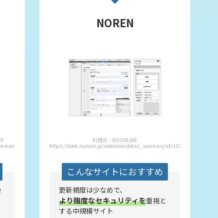
NOREN
HP
引用元：WDONLINE
ce-manager/sites/aem-sites.html
https://book.mynavi.jp/wdonline/detail_summary/id=102645
こんなサイトにおすすめ
更新頻度は少なめで、
使
より強度なセキュリティを
重視と
する中規模サイト