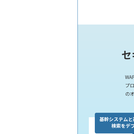
セ
W
プロ
のオ
基幹システムと
検索をデ