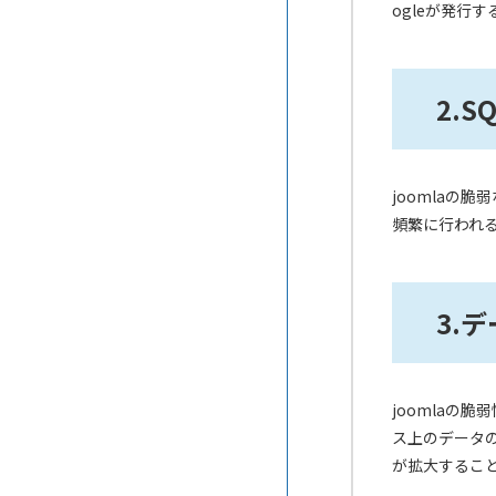
ogleが発行
コムログクラウド
はてなブログMedia
2.
ペライチ
TSUTAERU
joomlaの
頻繁に行われ
3.
joomlaの
ス上のデータ
が拡大するこ