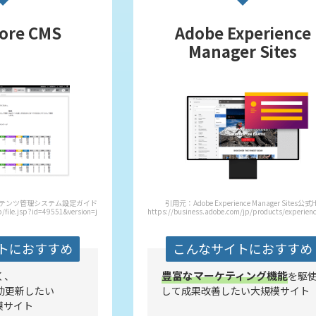
ore CMS
Adobe Experience
Manager Sites
bコンテンツ管理システム設定ガイド[PDF]
引用元：Adobe Experience Manager Sites公式
p/file.jsp?id=49551&version=ja
https://business.adobe.com/jp/products/experien
トにおすすめ
こんなサイトにおすすめ
豊富なマーケティング機能
く、
を駆
動更新したい
して成果改善したい大規模サイト
模サイト