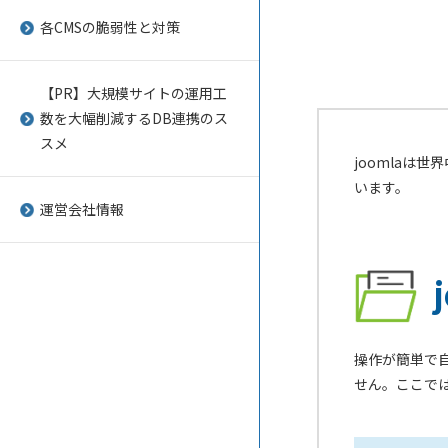
CREAM
Liferay DXP
microCMS
ヘッドレスCMSのメリット・デ
各CMSの脆弱性と対策
メリット
CS-Cart
Onethird CMS
infoCMS
国産CMSを選ぶメリット
【PR】大規模サイトの運用工
DG1
Open PNE
Secure CMS
数を大幅削減するDB連携のス
静的CMSと動的CMSの違い
HeartCore CMS
SOY CMS
サイトミライズ
スメ
joomlaは
CMS導入によるサイト構築費用
Movable Type
WordPress
ant2 CMS
います。
の価格相場
運営会社情報
NOREN
Zen Cart
Ameba Ownd
マーケティングツールとしての
CMS
RCMS（Kuroco）
modify
CMSと基幹システムを連携させ
Sitecore Experience
buddy
るメリット
Platform
操作が簡単で自
オークCMS
多言語CMSを選ぶ時のポイント
せん。ここでは
STORES
BiNDup
モバイルページの表示速度の爆
vibit CMS Neo