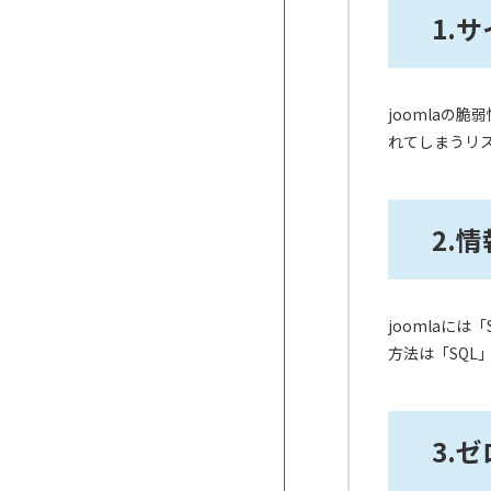
ライトワイヤード
速化ができるAMP対応CMS
1.
webrelease2
パレットCMS
CMSの脆弱性と対策
おりこうブログAI
CMS Hub
「身代金」を要求するランサム
joomla
メディプロ
ウェアへの対処方法
れてしまうリ
Connecty CMS on Demand
CMSの利便性を格段に向上させ
すぐ使えるCMS
るチャットボット機能
2.
hacoCMS
CMSの気になるMA（マーケテ
ィング・オートメーション）機
STUDIO
能
joomlaに
BlueMonkey
方法は「SQ
漏えいした個人情報の使われ方
Cloud CMO
サイト内検索を設置するメリッ
ト【CMS】
3.
ferret One
SEOで重視されるスニペット対