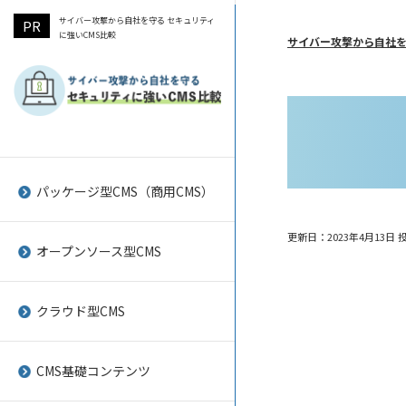
サイバー攻撃から自社を守る セキュリティ
に強いCMS比較
サイバー攻撃から自社を
A-BiSU
Baser CMS
SHANON vibit CMS cloud
SEO対策をしやすいCMSのポイ
WordPressの脆弱性と対策
ント
パッケージ型CMS（商用CMS）
a-blog cms
concrete5
Spearly CMS
Movable Typeの脆弱性と対策
CMSの脆弱性を狙ったサイバー
更新日：2023年4月13日
投
SITEMANAGE
Drupal
tovira
joomlaの脆弱性と対策
攻撃の事例
オープンソース型CMS
Adobe Experience Manager
EC-CUBE
LeadGrid
drupalの脆弱性と対策
サイトリニューアル時導入して
クラウド型CMS
おきたいCMS
BLOCK×BLOCK
Geeklog
CMSKIT
CMSを企業ホームページに導入
CMS ALAYA
Joomla!
Joruri CMS クラウド
CMS基礎コンテンツ
するメリット