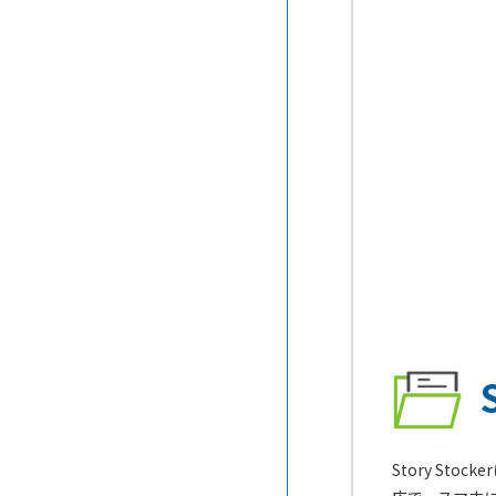
ライトワイヤード
速化ができるAMP対応CMS
webrelease2
パレットCMS
CMSの脆弱性と対策
おりこうブログAI
CMS Hub
「身代金」を要求するランサム
メディプロ
ウェアへの対処方法
Connecty CMS on Demand
CMSの利便性を格段に向上させ
すぐ使えるCMS
るチャットボット機能
hacoCMS
CMSの気になるMA（マーケテ
ィング・オートメーション）機
STUDIO
能
BlueMonkey
漏えいした個人情報の使われ方
Cloud CMO
サイト内検索を設置するメリッ
ト【CMS】
ferret One
Story S
SEOで重視されるスニペット対