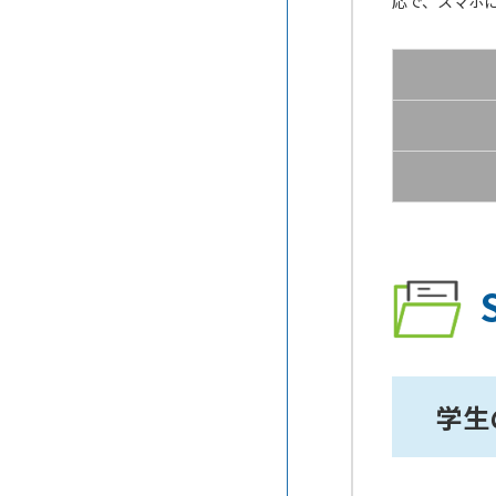
応で、スマホ
FREE PRESS
応できるCMS
FREECODE
CMSを使って会員サイトを作る
には
Jimdo
MP-Cloud
PowerCMS
ShareWith
SITE PUBLIS
Story Stocker
Weebly
学生
Wix