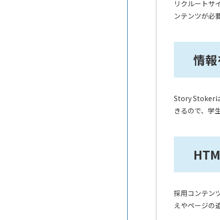
リクルートサ
コムログクラウド
ンテンツが必要
はてなブログMedia
ペライチ
情報
TSUTAERU
Story S
きるので、学
HT
採用コンテンツ
えやページの