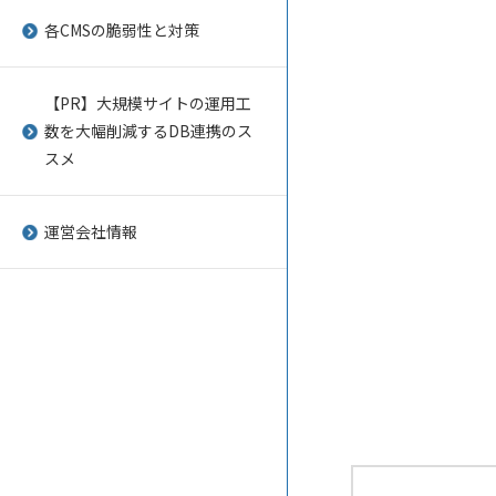
CREAM
Liferay DXP
microCMS
ヘッドレスCMSのメリット・デ
各CMSの脆弱性と対策
メリット
CS-Cart
Onethird CMS
infoCMS
国産CMSを選ぶメリット
【PR】大規模サイトの運用工
DG1
Open PNE
Secure CMS
数を大幅削減するDB連携のス
静的CMSと動的CMSの違い
HeartCore CMS
SOY CMS
サイトミライズ
スメ
CMS導入によるサイト構築費用
Movable Type
WordPress
ant2 CMS
の価格相場
運営会社情報
NOREN
Zen Cart
Ameba Ownd
マーケティングツールとしての
CMS
RCMS（Kuroco）
modify
CMSと基幹システムを連携させ
Sitecore Experience
buddy
るメリット
Platform
オークCMS
多言語CMSを選ぶ時のポイント
STORES
BiNDup
モバイルページの表示速度の爆
vibit CMS Neo