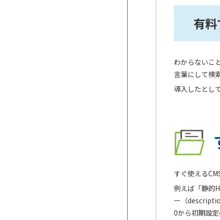
有料
わからないこ
言葉にして検
導入したとし
すぐ使えるCM
例えば「静的H
ー（descr
0から初期設