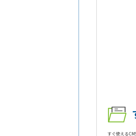
ライトワイヤード
速化ができるAMP対応CMS
webrelease2
パレットCMS
CMSの脆弱性と対策
おりこうブログAI
CMS Hub
「身代金」を要求するランサム
メディプロ
ウェアへの対処方法
Connecty CMS on Demand
CMSの利便性を格段に向上させ
すぐ使えるCMS
るチャットボット機能
hacoCMS
CMSの気になるMA（マーケテ
ィング・オートメーション）機
STUDIO
能
BlueMonkey
漏えいした個人情報の使われ方
Cloud CMO
サイト内検索を設置するメリッ
ト【CMS】
ferret One
すぐ使えるC
SEOで重視されるスニペット対