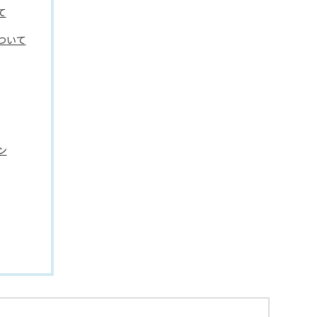
て
ついて
ン