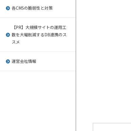
CREAM
Liferay DXP
microCMS
ヘッドレスCMSのメリット・デ
各CMSの脆弱性と対策
メリット
CS-Cart
Onethird CMS
infoCMS
国産CMSを選ぶメリット
【PR】大規模サイトの運用工
DG1
Open PNE
Secure CMS
数を大幅削減するDB連携のス
静的CMSと動的CMSの違い
HeartCore CMS
SOY CMS
サイトミライズ
スメ
CMS導入によるサイト構築費用
Movable Type
WordPress
ant2 CMS
の価格相場
運営会社情報
NOREN
Zen Cart
Ameba Ownd
マーケティングツールとしての
CMS
RCMS（Kuroco）
modify
CMSと基幹システムを連携させ
Sitecore Experience
buddy
るメリット
Platform
オークCMS
多言語CMSを選ぶ時のポイント
STORES
BiNDup
モバイルページの表示速度の爆
vibit CMS Neo