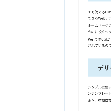
コムログクラウド
すぐ使えるC
はてなブログMedia
できるWeb
ペライチ
ホームページ
うのに役立つ
TSUTAERU
PerlでのC
されているの
デザ
シンプルに使
ンテンプレート
また、管理画