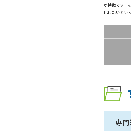
FREE PRESS
が特徴です。
応できるCMS
化したいとい
FREECODE
CMSを使って会員サイトを作る
には
Jimdo
MP-Cloud
PowerCMS
ShareWith
SITE PUBLIS
Story Stocker
Weebly
専門
Wix