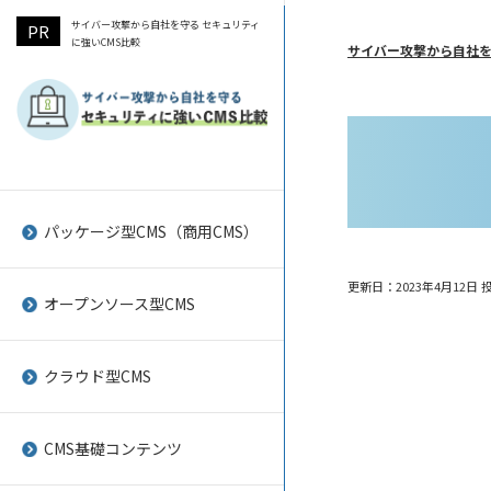
サイバー攻撃から自社を守る セキュリティ
に強いCMS比較
サイバー攻撃から自社を
A-BiSU
Baser CMS
SHANON vibit CMS cloud
SEO対策をしやすいCMSのポイ
WordPressの脆弱性と対策
ント
パッケージ型CMS（商用CMS）
a-blog cms
concrete5
Spearly CMS
Movable Typeの脆弱性と対策
CMSの脆弱性を狙ったサイバー
更新日：2023年4月12日
投
SITEMANAGE
Drupal
tovira
joomlaの脆弱性と対策
攻撃の事例
オープンソース型CMS
Adobe Experience Manager
EC-CUBE
LeadGrid
drupalの脆弱性と対策
サイトリニューアル時導入して
クラウド型CMS
おきたいCMS
BLOCK×BLOCK
Geeklog
CMSKIT
CMSを企業ホームページに導入
CMS ALAYA
Joomla!
Joruri CMS クラウド
CMS基礎コンテンツ
するメリット