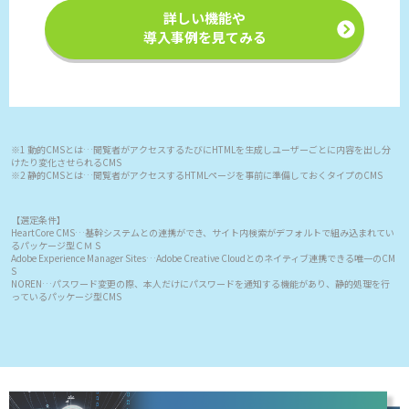
詳しい機能や
導入事例を見てみる
※1 動的CMSとは…閲覧者がアクセスするたびにHTMLを生成しユーザーごとに内容を出し分
けたり変化させられるCMS
※2 静的CMSとは…閲覧者がアクセスするHTMLページを事前に準備しておくタイプのCMS
【選定条件】
HeartCore CMS…基幹システムとの連携ができ、サイト内検索がデフォルトで組み込まれてい
るパッケージ型ＣＭＳ
Adobe Experience Manager Sites…Adobe Creative Cloudとのネイティブ連携できる唯一のCM
S
NOREN…パスワード変更の際、本人だけにパスワードを通知する機能があり、静的処理を行
っているパッケージ型CMS