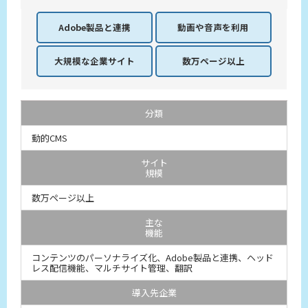
Adobe製品
と連携
動画や音声を
利用
大規模な企業
サイト
数万ページ以上
分類
動的CMS
サイト
規模
数万ページ以上
主な
機能
コンテンツのパーソナライズ化、Adobe製品と連携、ヘッド
レス配信機能、マルチサイト管理、翻訳
導入先企業