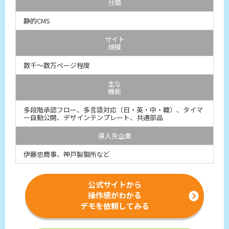
分類
静的CMS
サイト
規模
数千～数万ページ程度
主な
機能
多段階承認フロー、多言語対応（日・英・中・韓）、タイマ
ー自動公開、デザインテンプレート、共通部品
導入先企業
伊藤忠商事、神戸製鋼所など
公式サイトから
操作感がわかる
デモを依頼してみる